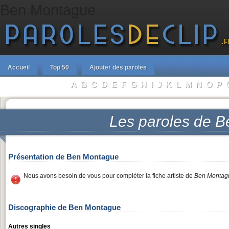
Ben Montague
Accueil
Top 50
Ajouter des paroles
A
B
C
D
E
F
G
H
I
J
K
L
M
N
O
P
Parcourir les Artistes :
Les paroles de
B
Présentation de Ben Montague
Nous avons besoin de vous pour compléter la fiche artiste de
Ben Montag
Discographie de Ben Montague
Autres singles