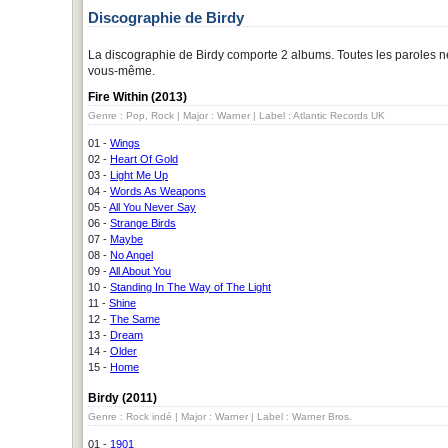
Discographie de Birdy
La discographie de Birdy comporte 2 albums. Toutes les paroles ne
vous-même.
Fire Within (2013)
Genre : Pop, Rock | Major : Warner | Label : Atlantic Records UK
01 -
Wings
02 -
Heart Of Gold
03 -
Light Me Up
04 -
Words As Weapons
05 -
All You Never Say
06 -
Strange Birds
07 -
Maybe
08 -
No Angel
09 -
All About You
10 -
Standing In The Way of The Light
11 -
Shine
12 -
The Same
13 -
Dream
14 -
Older
15 -
Home
Birdy (2011)
Genre : Rock indé | Major : Warner | Label : Warner Bros.
01 -
1901