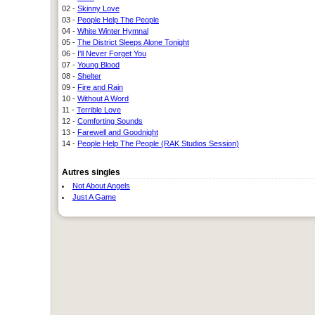
02 -
Skinny Love
03 -
People Help The People
04 -
White Winter Hymnal
05 -
The District Sleeps Alone Tonight
06 -
I'll Never Forget You
07 -
Young Blood
08 -
Shelter
09 -
Fire and Rain
10 -
Without A Word
11 -
Terrible Love
12 -
Comforting Sounds
13 -
Farewell and Goodnight
14 -
People Help The People (RAK Studios Session)
Autres singles
Not About Angels
Just A Game