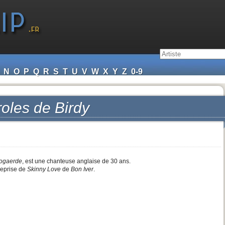
N
O
P
Q
R
S
T
U
V
W
X
Y
Z
0-9
roles de
Birdy
ogaerde
, est une chanteuse anglaise de 30 ans.
reprise de
Skinny Love
de
Bon Iver
.