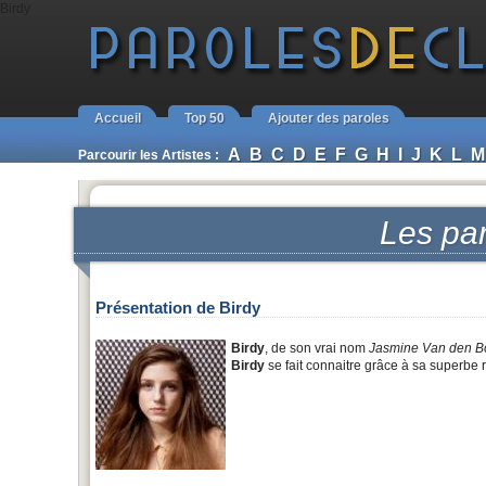
Birdy
Accueil
Top 50
Ajouter des paroles
A
B
C
D
E
F
G
H
I
J
K
L
M
Parcourir les Artistes :
Les pa
Présentation de Birdy
Birdy
, de son vrai nom
Jasmine Van den B
Birdy
se fait connaitre grâce à sa superbe 