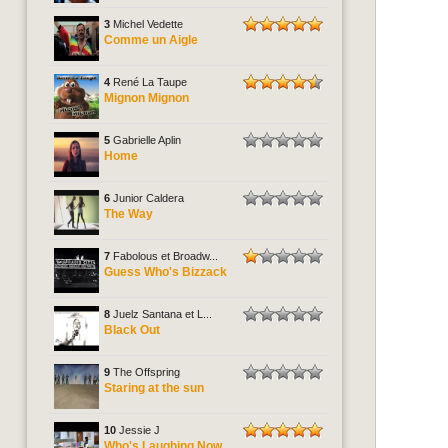
3
Michel Vedette
Comme un Aigle
4
René La Taupe
Mignon Mignon
5
Gabrielle Aplin
Home
6
Junior Caldera
The Way
7
Fabolous et Broadw...
Guess Who's Bizzack
8
Juelz Santana et L...
Black Out
9
The Offspring
Staring at the sun
10
Jessie J
Who's Laughing Now