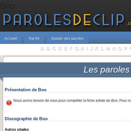
Boo
Accueil
Top 50
Ajouter des paroles
A
B
C
D
E
F
G
H
I
J
K
L
M
N
O
P
Parcourir les Artistes :
Les parole
Présentation de Boo
Nous avons besoin de vous pour compléter la fiche artiste de
Boo
. Pour n
Discographie de Boo
Autres singles