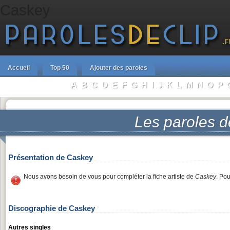
Caskey
Accueil
Top 50
Ajouter des paroles
A
B
C
D
E
F
G
H
I
J
K
L
M
N
O
P
Parcourir les Artistes :
Les paroles 
Présentation de Caskey
Nous avons besoin de vous pour compléter la fiche artiste de
Caskey
. Po
Discographie de Caskey
Autres singles