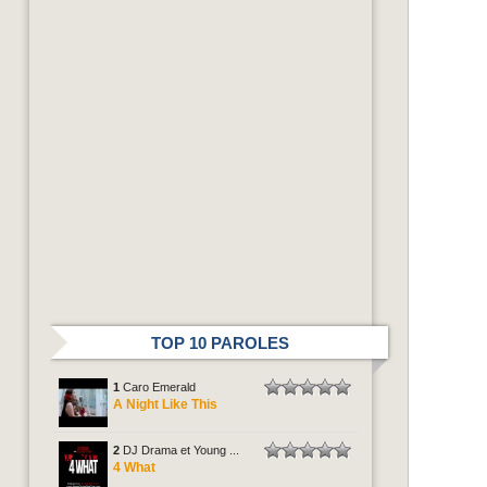
TOP 10 PAROLES
1
Caro Emerald
A Night Like This
2
DJ Drama et Young ...
4 What