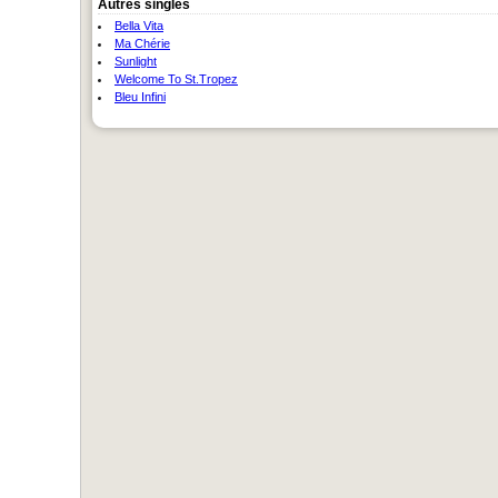
Autres singles
Bella Vita
Ma Chérie
Sunlight
Welcome To St.Tropez
Bleu Infini