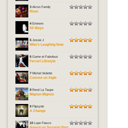
3
Akron Family
River
4
Eminem
50 Ways
5
Jessie J
Who's Laughing Now
6
Game et Fabolous
Ferrari Lifestyle
7
Michel Vedette
Comme un Aigle
8
René La Taupe
Mignon Mignon
9
Flipsyde
A Change
10
Lupe Fiasco
American Terrorist Part.