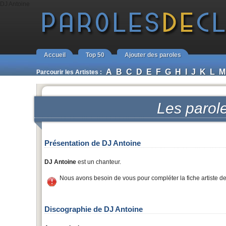
DJ Antoine
Accueil
Top 50
Ajouter des paroles
A
B
C
D
E
F
G
H
I
J
K
L
M
Parcourir les Artistes :
Les parol
Présentation de DJ Antoine
DJ Antoine
est un chanteur.
Nous avons besoin de vous pour compléter la fiche artiste d
Discographie de DJ Antoine