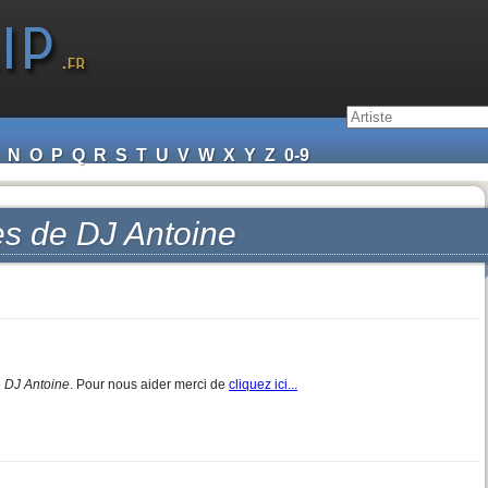
N
O
P
Q
R
S
T
U
V
W
X
Y
Z
0-9
es de
DJ Antoine
e
DJ Antoine
. Pour nous aider merci de
cliquez ici...