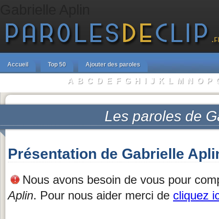
Gabrielle Aplin
Accueil
Top 50
Ajouter des paroles
A
B
C
D
E
F
G
H
I
J
K
L
M
N
O
P
Parcourir les Artistes :
Les paroles de
Ga
Présentation de Gabrielle Apli
Nous avons besoin de vous pour complé
Aplin
. Pour nous aider merci de
cliquez ic