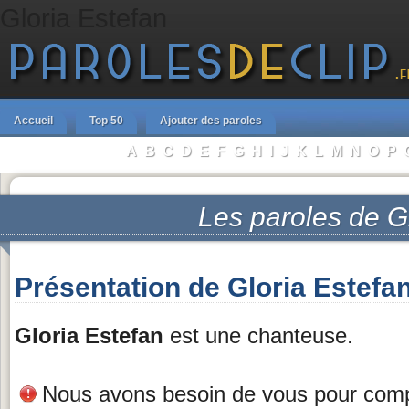
Gloria Estefan
Accueil
Top 50
Ajouter des paroles
A
B
C
D
E
F
G
H
I
J
K
L
M
N
O
P
Parcourir les Artistes :
Les paroles de
G
Présentation de Gloria Estefa
Gloria Estefan
est une chanteuse.
Nous avons besoin de vous pour complé