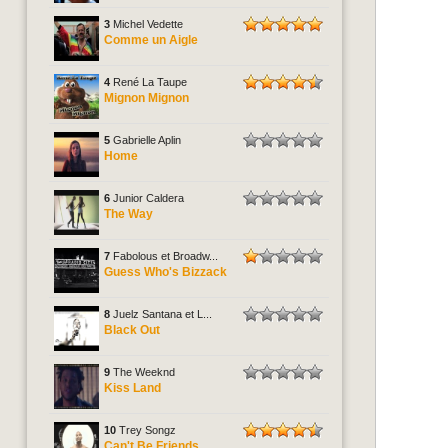
3
Michel Vedette
Comme un Aigle
4
René La Taupe
Mignon Mignon
5
Gabrielle Aplin
Home
6
Junior Caldera
The Way
7
Fabolous et Broadw...
Guess Who's Bizzack
8
Juelz Santana et L...
Black Out
9
The Weeknd
Kiss Land
10
Trey Songz
Can't Be Friends