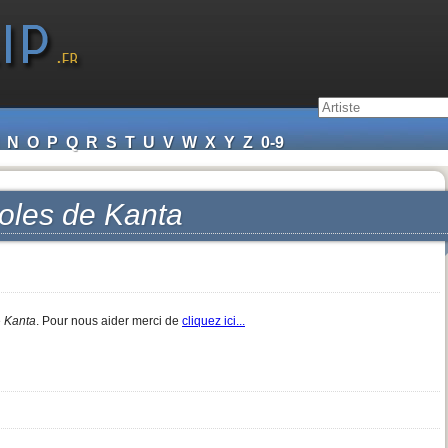
N
O
P
Q
R
S
T
U
V
W
X
Y
Z
0-9
roles de
Kanta
e
Kanta
. Pour nous aider merci de
cliquez ici...