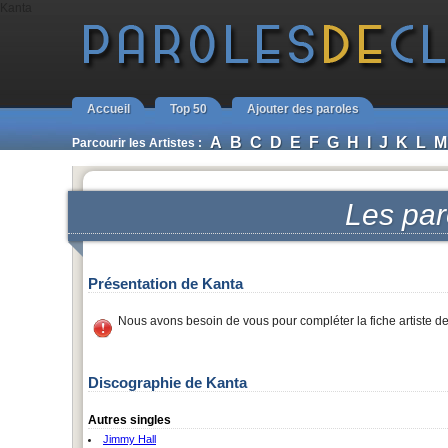
Kanta
Accueil
Top 50
Ajouter des paroles
A
B
C
D
E
F
G
H
I
J
K
L
M
Parcourir les Artistes :
Les pa
Présentation de Kanta
Nous avons besoin de vous pour compléter la fiche artiste d
Discographie de Kanta
Autres singles
Jimmy Hall