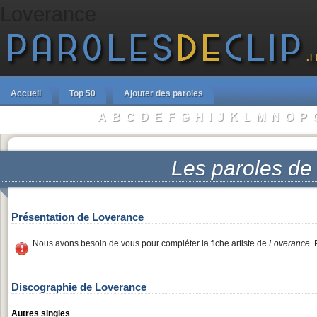
Loverance
Accueil
Top 50
Ajouter des paroles
A
B
C
D
E
F
G
H
I
J
K
L
M
N
O
P
Parcourir les Artistes :
Les paroles d
Présentation de Loverance
Nous avons besoin de vous pour compléter la fiche artiste de
Loverance
.
Discographie de Loverance
Autres singles