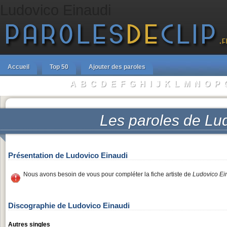
Ludovico Einaudi
Accueil
Top 50
Ajouter des paroles
A
B
C
D
E
F
G
H
I
J
K
L
M
N
O
P
Parcourir les Artistes :
Les paroles de
Lud
Présentation de Ludovico Einaudi
Nous avons besoin de vous pour compléter la fiche artiste de
Ludovico Ei
Discographie de Ludovico Einaudi
Autres singles