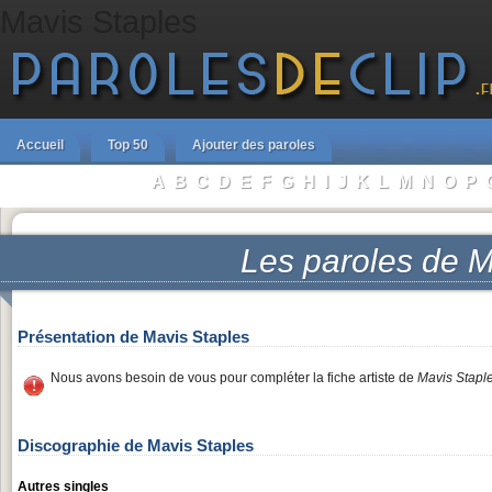
Mavis Staples
Accueil
Top 50
Ajouter des paroles
A
B
C
D
E
F
G
H
I
J
K
L
M
N
O
P
Parcourir les Artistes :
Les paroles de
M
Présentation de Mavis Staples
Nous avons besoin de vous pour compléter la fiche artiste de
Mavis Stapl
Discographie de Mavis Staples
Autres singles