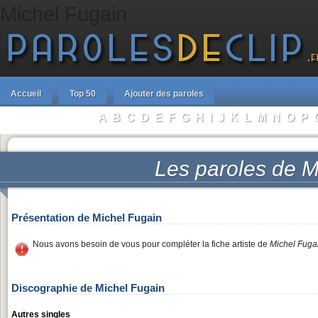
Michel Fugain
Accueil
Top 50
Ajouter des paroles
A
B
C
D
E
F
G
H
I
J
K
L
M
N
O
P
Parcourir les Artistes :
Les paroles de
M
Présentation de Michel Fugain
Nous avons besoin de vous pour compléter la fiche artiste de
Michel Fuga
Discographie de Michel Fugain
Autres singles