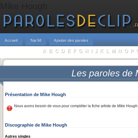
Mike Hough
Accueil
Top 50
Ajouter des paroles
A
B
C
D
E
F
G
H
I
J
K
L
M
N
O
P
Parcourir les Artistes :
Les paroles de
Présentation de Mike Hough
Nous avons besoin de vous pour compléter la fiche artiste de
Mike Hough
Discographie de Mike Hough
Autres singles