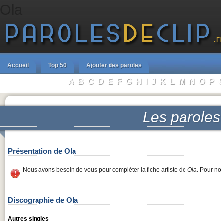
Ola
Accueil
Top 50
Ajouter des paroles
A
B
C
D
E
F
G
H
I
J
K
L
M
N
O
P
Parcourir les Artistes :
Les parole
Présentation de Ola
Nous avons besoin de vous pour compléter la fiche artiste de
Ola
. Pour n
Discographie de Ola
Autres singles