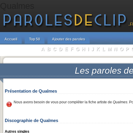
Qualmes
Accueil
Top 50
Ajouter des paroles
A
B
C
D
E
F
G
H
I
J
K
L
M
N
O
P
Parcourir les Artistes :
Les paroles d
Présentation de Qualmes
Nous avons besoin de vous pour compléter la fiche artiste de
Qualmes
. P
Discographie de Qualmes
Autres singles