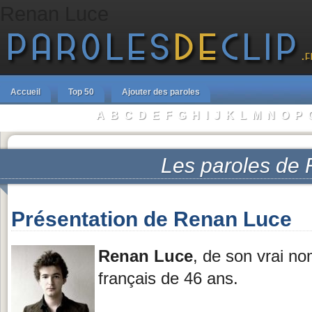
Renan Luce
Accueil
Top 50
Ajouter des paroles
A
B
C
D
E
F
G
H
I
J
K
L
M
N
O
P
Parcourir les Artistes :
Les paroles de
Présentation de Renan Luce
Renan Luce
, de son vrai n
français de 46 ans.