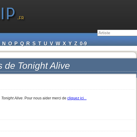
N
O
P
Q
R
S
T
U
V
W
X
Y
Z
0-9
s de
Tonight Alive
e
Tonight Alive
. Pour nous aider merci de
cliquez ici...