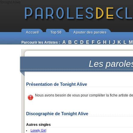
Tonight Alive
Accueil
Top 50
Ajouter des paroles
A
B
C
D
E
F
G
H
I
J
K
L
M
Parcourir les Artistes :
Les parole
Présentation de Tonight Alive
Nous avons besoin de vous pour compléter la fiche artiste d
Discographie de Tonight Alive
Autres singles
Lonely Girl