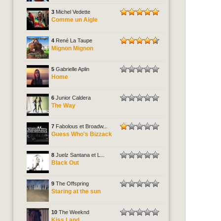
3
Michel Vedette
Comme un Aigle
4
René La Taupe
Mignon Mignon
5
Gabrielle Aplin
Home
6
Junior Caldera
The Way
7
Fabolous et Broadw...
Guess Who's Bizzack
8
Juelz Santana et L...
Black Out
9
The Offspring
Staring at the sun
10
The Weeknd
Kiss Land