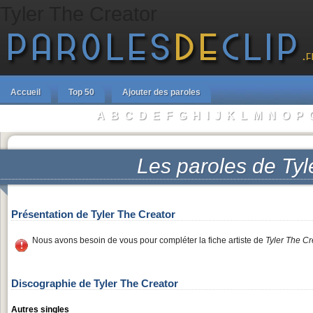
Tyler The Creator
Accueil
Top 50
Ajouter des paroles
A
B
C
D
E
F
G
H
I
J
K
L
M
N
O
P
Parcourir les Artistes :
Les paroles de
Tyl
Présentation de Tyler The Creator
Nous avons besoin de vous pour compléter la fiche artiste de
Tyler The Cr
Discographie de Tyler The Creator
Autres singles