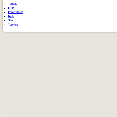
Tamale
IFHY
Imma Hater
Rella
She
Yonkers