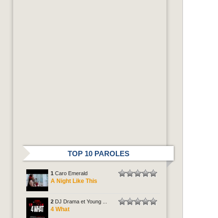
TOP 10 PAROLES
1
Caro Emerald
A Night Like This
2
DJ Drama et Young ...
4 What