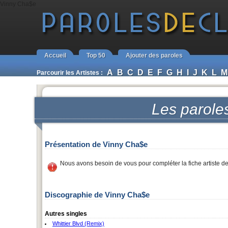
Vinny Cha$e
Accueil
Top 50
Ajouter des paroles
A
B
C
D
E
F
G
H
I
J
K
L
M
Parcourir les Artistes :
Les parole
Présentation de Vinny Cha$e
Nous avons besoin de vous pour compléter la fiche artiste d
Discographie de Vinny Cha$e
Autres singles
Whittier Blvd (Remix)