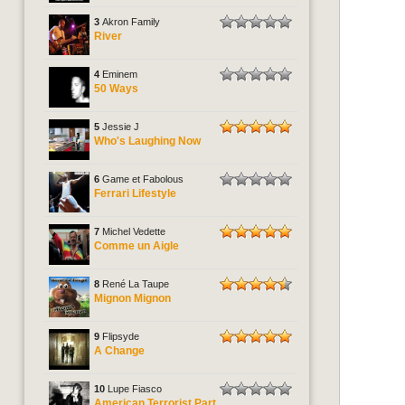
3
Akron Family
River
4
Eminem
50 Ways
5
Jessie J
Who's Laughing Now
6
Game et Fabolous
Ferrari Lifestyle
7
Michel Vedette
Comme un Aigle
8
René La Taupe
Mignon Mignon
9
Flipsyde
A Change
10
Lupe Fiasco
American Terrorist Part.