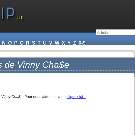
N
O
P
Q
R
S
T
U
V
W
X
Y
Z
0-9
s de
Vinny Cha$e
e
Vinny Cha$e
. Pour nous aider merci de
cliquez ici...