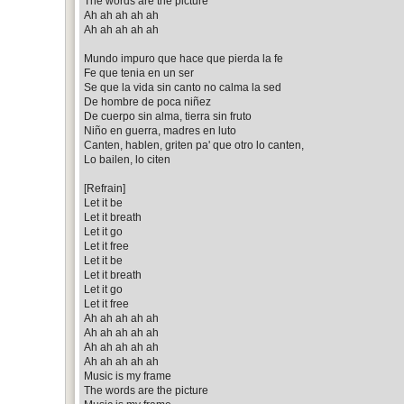
The words are the picture
Ah ah ah ah ah
Ah ah ah ah ah
Mundo impuro que hace que pierda la fe
Fe que tenia en un ser
Se que la vida sin canto no calma la sed
De hombre de poca niñez
De cuerpo sin alma, tierra sin fruto
Niño en guerra, madres en luto
Canten, hablen, griten pa' que otro lo canten,
Lo bailen, lo citen
[Refrain]
Let it be
Let it breath
Let it go
Let it free
Let it be
Let it breath
Let it go
Let it free
Ah ah ah ah ah
Ah ah ah ah ah
Ah ah ah ah ah
Ah ah ah ah ah
Music is my frame
The words are the picture