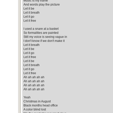
Music is my frame
And words play the picture
Let it be
Let it breath
Let it go
Let it free
I used a snare at a basket
So formalities are painted
Still my voice is seeing vague in
I don't know if we don't make it
Let it breath
Let it be
Let it go
Let it free
Let it be
Let it breath
Let it go
Let it free
Ah ah ah ah ah
Ah ah ah ah ah
Ah ah ah ah ah
Ah ah ah ah ah
Yeah
Christmas in August
Black months head office
A color blind lost