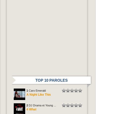
TOP 10 PAROLES
1
Caro Emerald
A Night Like This
2
DJ Drama et Young ...
4 What