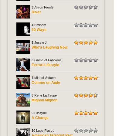
3
Akron Family
River
4
Eminem
50 Ways
5
Jessie J
Who's Laughing Now
6
Game et Fabolous
Ferrari Lifestyle
7
Michel Vedette
Comme un Aigle
8
René La Taupe
Mignon Mignon
9
Flipsyde
A Change
10
Lupe Fiasco
American Terrorist Part.