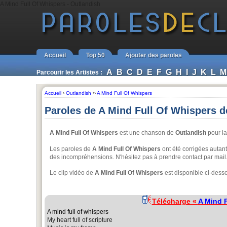
A Mind Full Of Whispers - Outlandish
Accueil
Top 50
Ajouter des paroles
A
B
C
D
E
F
G
H
I
J
K
L
M
Parcourir les Artistes :
Accueil
›
Outlandish
››
A Mind Full Of Whispers
Paroles de A Mind Full Of Whispers d
A Mind Full Of Whispers
est une chanson de
Outlandish
pour la
Les paroles de
A Mind Full Of Whispers
ont été corrigées autant 
des incompréhensions. N'hésitez pas à prendre contact par mail
Le clip vidéo de
A Mind Full Of Whispers
est disponible ci-dess
Télécharge «
A Mind F
A mind full of whispers
My heart full of scripture