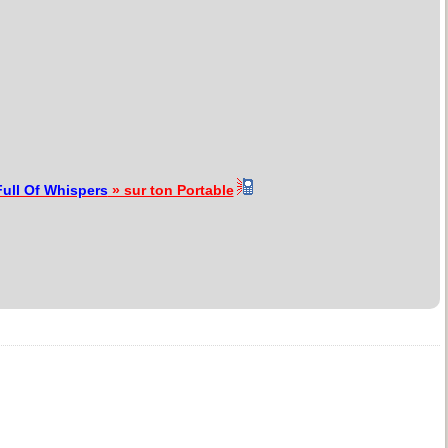
ull Of Whispers
» sur ton Portable