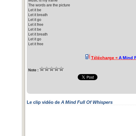
Music is my frame
The words are the picture
Let it be
Let it breath
Let it go
Let it free
Let it be
Let it breath
Let it go
Let it free
Télécharge «
A Mind F
Note :
Le clip vidéo de
A Mind Full Of Whispers