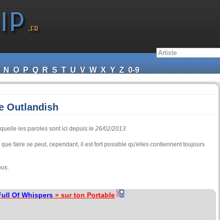
N
O
P
Q
R
S
T
U
V
W
X
Y
Z
0-9
e Outlandish
quelle les paroles sont ici depuis
le 26/02/2013
.
que faire se peut, cependant, il est fort possible qu'elles contiennent toujours
.
ous.
ull Of Whispers
» sur ton Portable