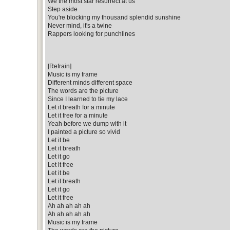
We the most star resurrect at us
Step aside
You're blocking my thousand splendid sunshine
Never mind, it's a twine
Rappers looking for punchlines
[Refrain]
Music is my frame
Different minds different space
The words are the picture
Since I learned to tie my lace
Let it breath for a minute
Let it free for a minute
Yeah before we dump with it
I painted a picture so vivid
Let it be
Let it breath
Let it go
Let it free
Let it be
Let it breath
Let it go
Let it free
Ah ah ah ah ah
Ah ah ah ah ah
Music is my frame