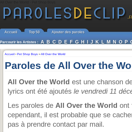
All Over the World - Pet Shop Boys
Accueil
Top 50
Ajouter des paroles
A
B
C
D
E
F
G
H
I
J
K
L
M
N
O
P
Parcourir les Artistes :
Accueil
›
Pet Shop Boys
››
All Over the World
Paroles de All Over the W
All Over the World
est une chanson d
lyrics ont été ajoutés
le vendredi 11 dé
Les paroles de
All Over the World
ont f
cependant, il est probable que se cache
pas à prendre contact par mail.