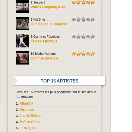
7
Jessie J
Who's Laughing Now
8
Kid British
Our House Is Dadless
9
Game et Fabolous
Ferrari Lifestyle
10
Michel Vedette
Comme un Aigle
TOP 15 ARTISTES
Voici les 15 artistes les plus populaires sur le site depuis
sa création...
Rihanna
Stromae
Justin Bieber
Maître Gims
Lil Wayne