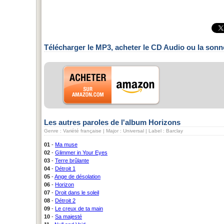
Télécharger le MP3, acheter le CD Audio ou la sonn
Les autres paroles de l'album Horizons
Genre : Variété française | Major : Universal | Label : Barclay
01
-
Ma muse
02
-
Glimmer in Your Eyes
03
-
Terre brûlante
04
-
Détroit 1
05
-
Ange de désolation
06
-
Horizon
07
-
Droit dans le soleil
08
-
Détroit 2
09
-
Le creux de ta main
10
-
Sa majesté