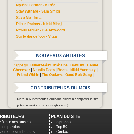
Mylène Farmer - Alizée
Stay With Me - Sam Smith
Save Me - Irma
Pills n Potions - Nicki Minaj
Pitbull Terrier - Die Antwoord
Sur le dancefloor - Vitaa
NOUVEAUX ARTISTES
Cappagli
|
Hubert-Félix Thiéfaine
|
Dami Im
|
Daniel
Chenevez
|
Natalia Doco
|
Boots
|
Nikki Yanofsky
|
Friend Within
|
The Outlawz
|
Good Belt Gang
|
CONTRIBUTEURS DU MOIS
Merci aux internautes qui nous aident à compléter le site.
(classement sur 30 jours glissants)
RIBUTEURS
PLAN DU SITE
 à jour des artistes
A propos
t de paroles
Top 50
ssement contributeurs
Contact