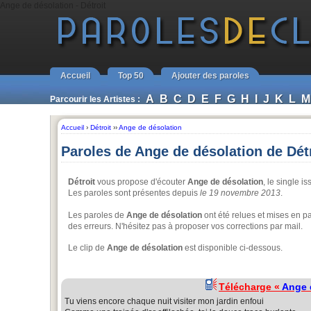
Ange de désolation - Détroit
Accueil
Top 50
Ajouter des paroles
A
B
C
D
E
F
G
H
I
J
K
L
M
Parcourir les Artistes :
Accueil
›
Détroit
››
Ange de désolation
Paroles de Ange de désolation de Dét
Détroit
vous propose d'écouter
Ange de désolation
, le single 
Les paroles sont présentes depuis
le 19 novembre 2013
.
Les paroles de
Ange de désolation
ont été relues et mises en p
des erreurs. N'hésitez pas à proposer vos corrections par mail.
Le clip de
Ange de désolation
est disponible ci-dessous.
Télécharge «
Ange 
Tu viens encore chaque nuit visiter mon jardin enfoui