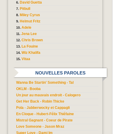
David Guetta
Pitbull
Miley Cyrus
Helmut Fritz
Adele
Jena Lee
Chris Brown
La Fouine
Wiz Khalifa
Vitaa
NOUVELLES PAROLES
Wanna Be Startin' Something - Tal
OKLM - Booba
Un jour au mauvais endroit - Calogero
Get Her Back - Robin Thicke
Pola - Jabberwocky et Cappagli
En Cloque - Hubert-Félix Thiéfaine
Mistral Gagnant - Coeur de Pirate
Love Someone - Jason Mraz
Super Love - Dami Im