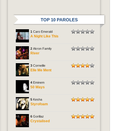
TOP 10 PAROLES
1
Caro Emerald
A Night Like This
2
Akron Family
River
3
Corneille
Elle Me Ment
4
Eminem
50 Ways
5
Kesha
Styrofoam
6
Gorillaz
Crystalised