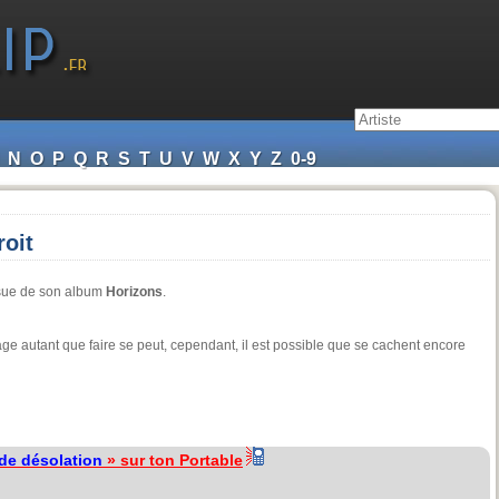
N
O
P
Q
R
S
T
U
V
W
X
Y
Z
0-9
roit
issue de son album
Horizons
.
age autant que faire se peut, cependant, il est possible que se cachent encore
de désolation
» sur ton Portable