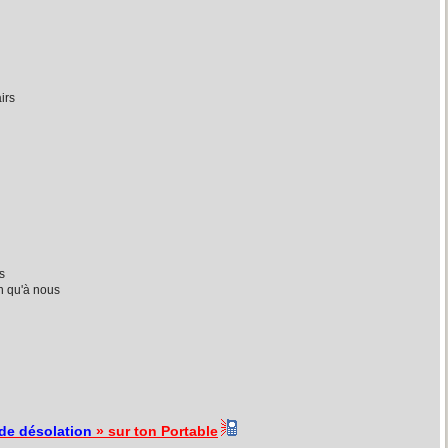
irs
s
en qu'à nous
de désolation
» sur ton Portable