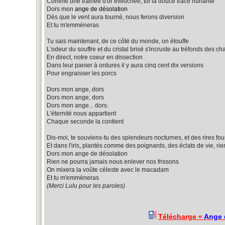
Comme une trainée d'or effilochée, toi la douce trace hurlante
Dors mon
ange de désolation
Dès que le vent aura tourné, nous ferons diversion
Et tu m'emmèneras
Tu sais maintenant, de ce côté du monde, on étouffe
L'odeur du souffre et du cristal brisé s'incruste au tréfonds des cha
En direct, notre coeur en dissection
Dans leur panier à ordures il y aura cinq cent dix versions
Pour engraisser les porcs
Dors mon ange, dors
Dors mon ange, dors
Dors mon ange... dors.
L'éternité nous appartient
Chaque seconde la contient
Dis-moi, te souviens-tu des splendeurs nocturnes, et des rires fou
Et dans l'iris, plantés comme des poignards, des éclats de vie, ri
Dors mon ange de désolation
Rien ne pourra jamais nous enlever nos frissons
On mixera la voûte céleste avec le macadam
Et tu m'emmèneras
(Merci Lulu pour les paroles)
Télécharge «
Ange 