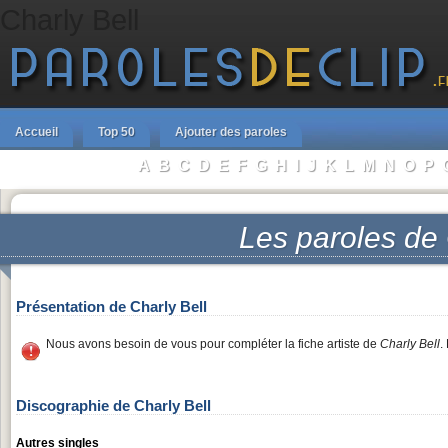
Charly Bell
Accueil
Top 50
Ajouter des paroles
A
B
C
D
E
F
G
H
I
J
K
L
M
N
O
P
Parcourir les Artistes :
Les paroles de
Présentation de Charly Bell
Nous avons besoin de vous pour compléter la fiche artiste de
Charly Bell
.
Discographie de Charly Bell
Autres singles