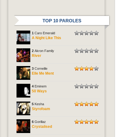
TOP 10 PAROLES
1
Caro Emerald
A Night Like This
2
Akron Family
River
3
Corneille
Elle Me Ment
4
Eminem
50 Ways
5
Kesha
Styrofoam
6
Gorillaz
Crystalised