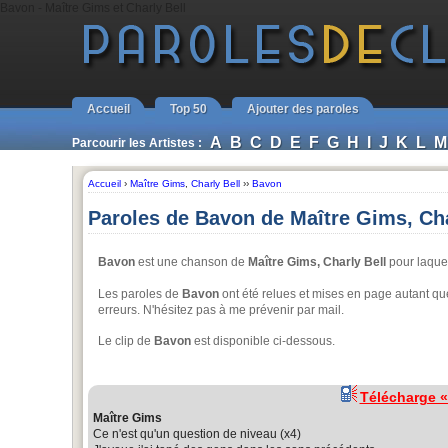
Bavon - Maître Gims et Charly Bell
Accueil
Top 50
Ajouter des paroles
A
B
C
D
E
F
G
H
I
J
K
L
M
Parcourir les Artistes :
Accueil
›
Maître Gims
,
Charly Bell
››
Bavon
Paroles de Bavon de Maître Gims, Cha
Bavon
est une chanson de
Maître Gims, Charly Bell
pour laquel
Les paroles de
Bavon
ont été relues et mises en page autant que 
erreurs. N'hésitez pas à me prévenir par mail.
Le clip de
Bavon
est disponible ci-dessous.
Télécharge 
Maître Gims
Ce n'est qu'un question de niveau (x4)