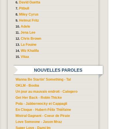
David Guetta
Pitbull
Miley Cyrus
Helmut Fritz
Adele
Jena Lee
Chris Brown
La Fouine
Wiz Khalifa
Vitaa
NOUVELLES PAROLES
Wanna Be Startin' Something - Tal
OKLM - Booba
Un jour au mauvais endroit - Calogero
Get Her Back - Robin Thicke
Pola - Jabberwocky et Cappagli
En Cloque - Hubert-Félix Thiéfaine
Mistral Gagnant - Coeur de Pirate
Love Someone - Jason Mraz
Super Love - Dami Im