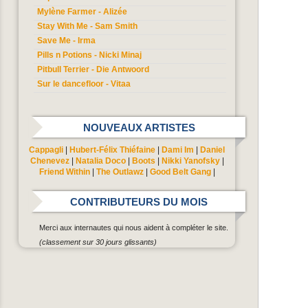
Mylène Farmer - Alizée
Stay With Me - Sam Smith
Save Me - Irma
Pills n Potions - Nicki Minaj
Pitbull Terrier - Die Antwoord
Sur le dancefloor - Vitaa
NOUVEAUX ARTISTES
Cappagli
|
Hubert-Félix Thiéfaine
|
Dami Im
|
Daniel
Chenevez
|
Natalia Doco
|
Boots
|
Nikki Yanofsky
|
Friend Within
|
The Outlawz
|
Good Belt Gang
|
CONTRIBUTEURS DU MOIS
Merci aux internautes qui nous aident à compléter le site.
(classement sur 30 jours glissants)