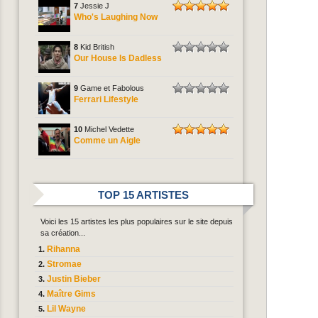
7
Jessie J
Who's Laughing Now
8
Kid British
Our House Is Dadless
9
Game et Fabolous
Ferrari Lifestyle
10
Michel Vedette
Comme un Aigle
TOP 15 ARTISTES
Voici les 15 artistes les plus populaires sur le site depuis
sa création...
Rihanna
Stromae
Justin Bieber
Maître Gims
Lil Wayne