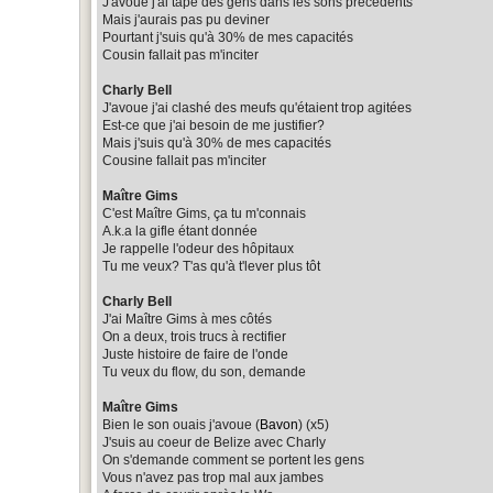
J'avoue j'ai tapé des gens dans les sons précédents
Mais j'aurais pas pu deviner
Pourtant j'suis qu'à 30% de mes capacités
Cousin fallait pas m'inciter
Charly Bell
J'avoue j'ai clashé des meufs qu'étaient trop agitées
Est-ce que j'ai besoin de me justifier?
Mais j'suis qu'à 30% de mes capacités
Cousine fallait pas m'inciter
Maître Gims
C'est Maître Gims, ça tu m'connais
A.k.a la gifle étant donnée
Je rappelle l'odeur des hôpitaux
Tu me veux? T'as qu'à t'lever plus tôt
Charly Bell
J'ai Maître Gims à mes côtés
On a deux, trois trucs à rectifier
Juste histoire de faire de l'onde
Tu veux du flow, du son, demande
Maître Gims
Bien le son ouais j'avoue (
Bavon
) (x5)
J'suis au coeur de Belize avec Charly
On s'demande comment se portent les gens
Vous n'avez pas trop mal aux jambes