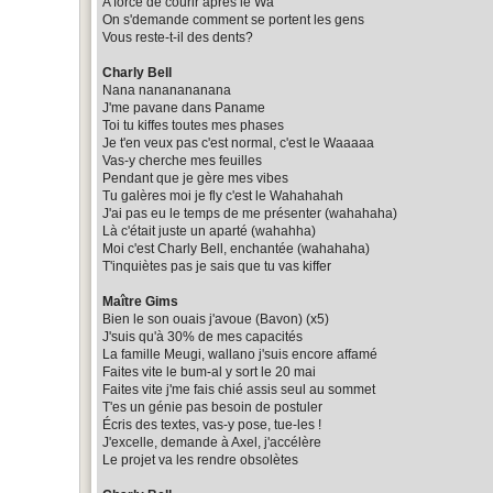
A force de courir après le Wa
On s'demande comment se portent les gens
Vous reste-t-il des dents?
Charly Bell
Nana nananananana
J'me pavane dans Paname
Toi tu kiffes toutes mes phases
Je t'en veux pas c'est normal, c'est le Waaaaa
Vas-y cherche mes feuilles
Pendant que je gère mes vibes
Tu galères moi je fly c'est le Wahahahah
J'ai pas eu le temps de me présenter (wahahaha)
Là c'était juste un aparté (wahahha)
Moi c'est Charly Bell, enchantée (wahahaha)
T'inquiètes pas je sais que tu vas kiffer
Maître Gims
Bien le son ouais j'avoue (Bavon) (x5)
J'suis qu'à 30% de mes capacités
La famille Meugi, wallano j'suis encore affamé
Faites vite le bum-al y sort le 20 mai
Faites vite j'me fais chié assis seul au sommet
T'es un génie pas besoin de postuler
Écris des textes, vas-y pose, tue-les !
J'excelle, demande à Axel, j'accélère
Le projet va les rendre obsolètes