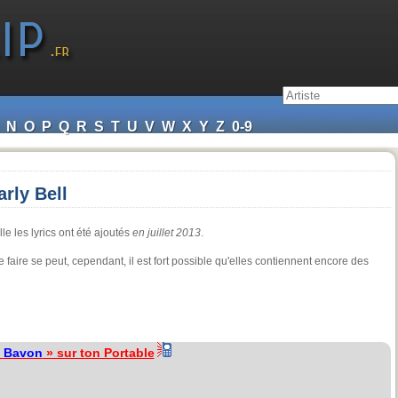
N
O
P
Q
R
S
T
U
V
W
X
Y
Z
0-9
rly Bell
le les lyrics ont été ajoutés
en juillet 2013
.
faire se peut, cependant, il est fort possible qu'elles contiennent encore des
«
Bavon
» sur ton Portable