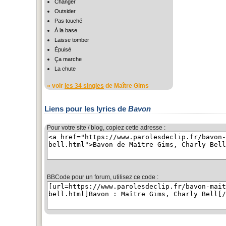
Changer
Outsider
Pas touché
À la base
Laisse tomber
Épuisé
Ça marche
La chute
» voir
les 34 singles
de Maître Gims
Liens pour les lyrics de
Bavon
Pour votre site / blog, copiez cette adresse :
BBCode pour un forum, utilisez ce code :