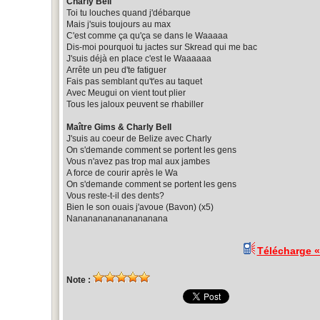
Charly Bell
Toi tu louches quand j'débarque
Mais j'suis toujours au max
C'est comme ça qu'ça se dans le Waaaaa
Dis-moi pourquoi tu jactes sur Skread qui me bac
J'suis déjà en place c'est le Waaaaaa
Arrête un peu d'te fatiguer
Fais pas semblant qu't'es au taquet
Avec Meugui on vient tout plier
Tous les jaloux peuvent se rhabiller
Maître Gims & Charly Bell
J'suis au coeur de Belize avec Charly
On s'demande comment se portent les gens
Vous n'avez pas trop mal aux jambes
A force de courir après le Wa
On s'demande comment se portent les gens
Vous reste-t-il des dents?
Bien le son ouais j'avoue (Bavon) (x5)
Nananananananananana
Télécharge 
Note :