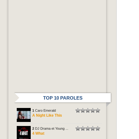
TOP 10 PAROLES
1
Caro Emerald
A Night Like This
2
DJ Drama et Young ...
4 What