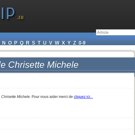
N
O
P
Q
R
S
T
U
V
W
X
Y
Z
0-9
de
Chrisette Michele
e
Chrisette Michele
. Pour nous aider merci de
cliquez ici...