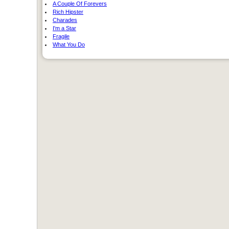
A Couple Of Forevers
Rich Hipster
Charades
I'm a Star
Fragile
What You Do