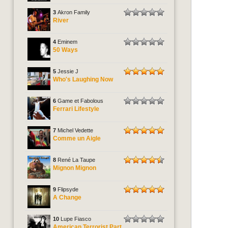
3
Akron Family
River
4
Eminem
50 Ways
5
Jessie J
Who's Laughing Now
6
Game et Fabolous
Ferrari Lifestyle
7
Michel Vedette
Comme un Aigle
8
René La Taupe
Mignon Mignon
9
Flipsyde
A Change
10
Lupe Fiasco
American Terrorist Part.