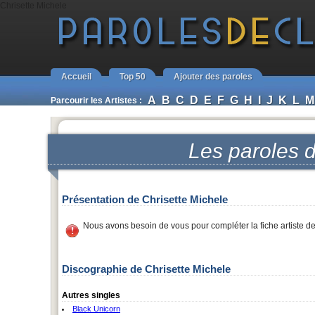
Chrisette Michele
Accueil
Top 50
Ajouter des paroles
A
B
C
D
E
F
G
H
I
J
K
L
M
Parcourir les Artistes :
Les paroles 
Présentation de Chrisette Michele
Nous avons besoin de vous pour compléter la fiche artiste d
Discographie de Chrisette Michele
Autres singles
Black Unicorn