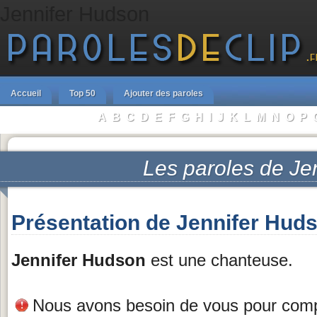
Jennifer Hudson
Accueil
Top 50
Ajouter des paroles
A
B
C
D
E
F
G
H
I
J
K
L
M
N
O
P
Parcourir les Artistes :
Les paroles de
Je
Présentation de Jennifer Hud
Jennifer Hudson
est une chanteuse.
Nous avons besoin de vous pour complé