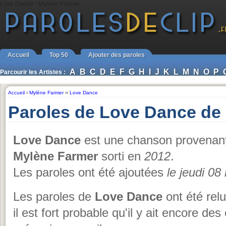
Love Dance - Mylène Farmer
Accueil
Top 50
Ajouter des paroles
A
B
C
D
E
F
G
H
I
J
K
L
M
N
O
P
Parcourir les Artistes :
Accueil
›
Mylène Farmer
››
Love Dance
Paroles de Love Dance de
Love Dance
est une chanson provenant
Mylène Farmer
sorti en
2012
.
Les paroles ont été ajoutées
le jeudi 0
Les paroles de
Love Dance
ont été rel
il est fort probable qu'il y ait encore de