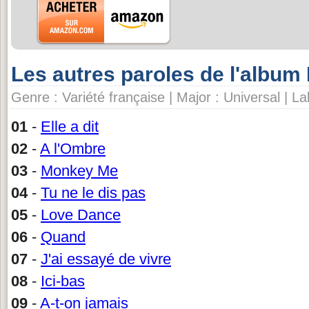
Les autres paroles de l'albu
Genre : Variété française | Major : Universal | La
01
-
Elle a dit
02
-
A l'Ombre
03
-
Monkey Me
04
-
Tu ne le dis pas
05
-
Love Dance
06
-
Quand
07
-
J'ai essayé de vivre
08
-
Ici-bas
09
-
A-t-on jamais