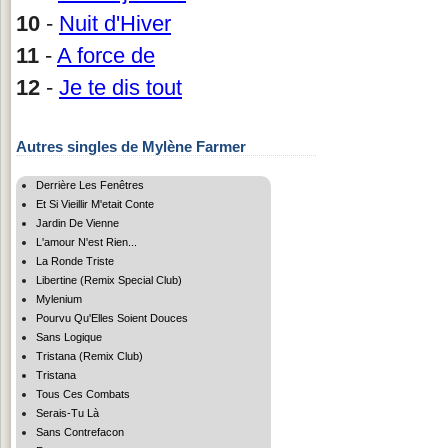
10
-
Nuit d'Hiver
11
-
A force de
12
-
Je te dis tout
Autres singles de Mylène Farmer
Derrière Les Fenêtres
Et Si Vieillir M'etait Conte
Jardin De Vienne
L'amour N'est Rien...
La Ronde Triste
Libertine (Remix Special Club)
Mylenium
Pourvu Qu'Elles Soient Douces
Sans Logique
Tristana (Remix Club)
Tristana
Tous Ces Combats
Serais-Tu Là
Sans Contrefacon