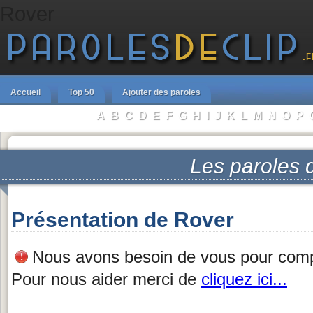
Rover
Accueil
Top 50
Ajouter des paroles
A
B
C
D
E
F
G
H
I
J
K
L
M
N
O
P
Parcourir les Artistes :
Les paroles
Présentation de Rover
Nous avons besoin de vous pour complé
Pour nous aider merci de
cliquez ici...