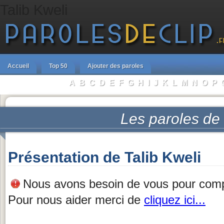
Talib Kweli
Accueil
Top 50
Ajouter des paroles
A
B
C
D
E
F
G
H
I
J
K
L
M
N
O
P
Parcourir les Artistes :
Les paroles de
Présentation de Talib Kweli
Nous avons besoin de vous pour complé
Pour nous aider merci de
cliquez ici...