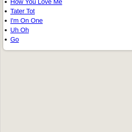
How You Love Me
Tater Tot
I'm On One
Uh Oh
Go