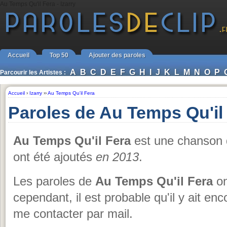
Au Temps Qu'il Fera - Izarry
Accueil
Top 50
Ajouter des paroles
A
B
C
D
E
F
G
H
I
J
K
L
M
N
O
P
Parcourir les Artistes :
Accueil
›
Izarry
››
Au Temps Qu'il Fera
Paroles de Au Temps Qu'il 
Au Temps Qu'il Fera
est une chanson
ont été ajoutés
en 2013
.
Les paroles de
Au Temps Qu'il Fera
on
cependant, il est probable qu'il y ait en
me contacter par mail.