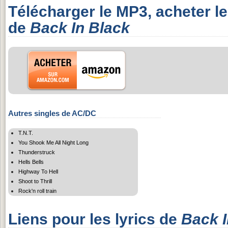
Télécharger le MP3, acheter l
de
Back In Black
Autres singles de AC/DC
T.N.T.
You Shook Me All Night Long
Thunderstruck
Hells Bells
Highway To Hell
Shoot to Thrill
Rock'n roll train
Liens pour les lyrics de
Back I