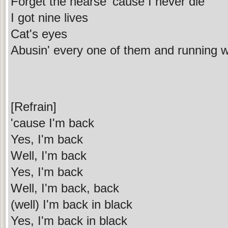
Forget the hearse 'cause I never die
I got nine lives
Cat's eyes
Abusin' every one of them and running w
[Refrain]
'cause I'm back
Yes, I'm back
Well, I'm back
Yes, I'm back
Well, I'm back, back
(well) I'm back in black
Yes, I'm back in black