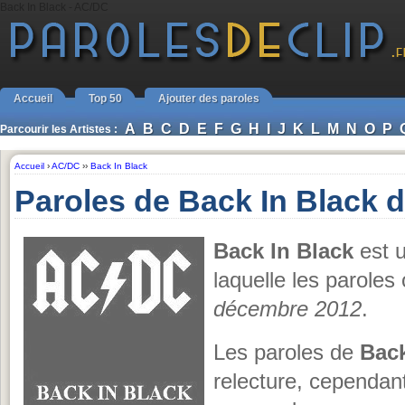
Back In Black - AC/DC
Accueil
Top 50
Ajouter des paroles
A
B
C
D
E
F
G
H
I
J
K
L
M
N
O
P
Parcourir les Artistes :
Accueil
›
AC/DC
››
Back In Black
Paroles de Back In Black 
Back In Black
est 
laquelle les paroles
décembre 2012
.
Les paroles de
Back
relecture, cependant