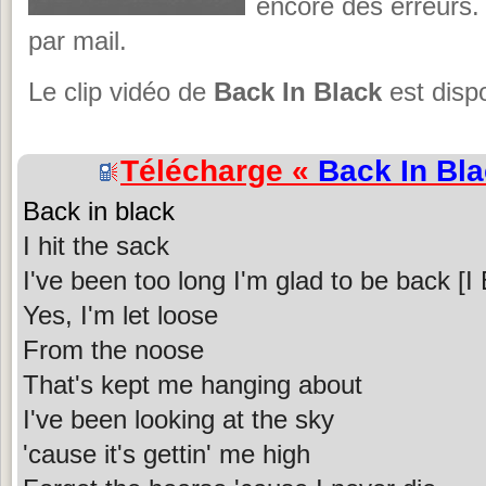
encore des erreurs.
par mail.
Le clip vidéo de
Back In Black
est disp
Télécharge «
Back In Bl
Back in black
I hit the sack
I've been too long I'm glad to be back [I
Yes, I'm let loose
From the noose
That's kept me hanging about
I've been looking at the sky
'cause it's gettin' me high