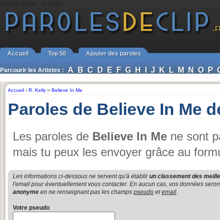
Believe In Me - R. Kelly
Accueil
Top 50
Ajouter des paroles
A
B
C
D
E
F
G
H
I
J
K
L
M
N
O
P
Parcourir les Artistes :
Accueil
›
R. Kelly
››
Believe In Me
Paroles de Believe In Me d
Les paroles de
Believe In Me
ne sont pa
mais tu peux les envoyer grâce au formu
Les informations ci-dessous ne servent qu'à établir
un classement des meille
l'email pour éventuellement vous contacter. En aucun cas, vos données seront u
anonyme
en ne renseignant pas les champs
pseudo
et
email
.
Votre pseudo