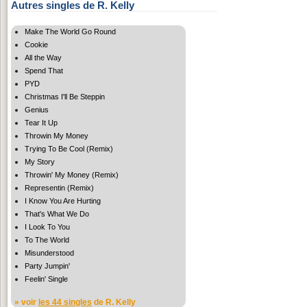
Autres singles de R. Kelly
Make The World Go Round
Cookie
All the Way
Spend That
PYD
Christmas I'll Be Steppin
Genius
Tear It Up
Throwin My Money
Trying To Be Cool (Remix)
My Story
Throwin' My Money (Remix)
Representin (Remix)
I Know You Are Hurting
That's What We Do
I Look To You
To The World
Misunderstood
Party Jumpin'
Feelin' Single
» voir
les 44 singles
de R. Kelly