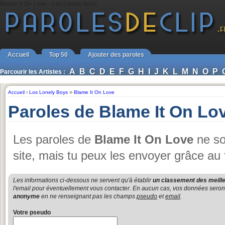
Blame It On Love - Los Lonely Boys
Accueil
Top 50
Ajouter des paroles
A
B
C
D
E
F
G
H
I
J
K
L
M
N
O
P
Parcourir les Artistes :
Accueil
›
Los Lonely Boys
››
Blame It On Love
Paroles de Blame It On Lo
Les paroles de
Blame It On Love
ne so
site, mais tu peux les envoyer grâce au 
Les informations ci-dessous ne servent qu'à établir
un classement des meille
l'email pour éventuellement vous contacter. En aucun cas, vos données seront u
anonyme
en ne renseignant pas les champs
pseudo
et
email
.
Votre pseudo