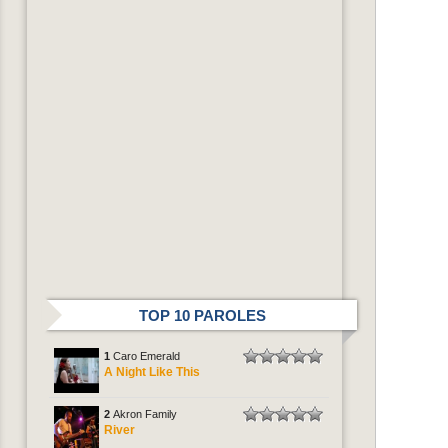
TOP 10 PAROLES
1
Caro Emerald
A Night Like This
2
Akron Family
River