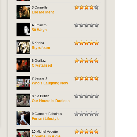
3
Corneille
Elle Me Ment
4
Eminem
50 Ways
5
Kesha
Styrofoam
6
Gorillaz
Crystalised
7
Jessie J
Who's Laughing Now
8
Kid British
Our House Is Dadless
9
Game et Fabolous
Ferrari Lifestyle
10
Michel Vedette
Comme un Aigle