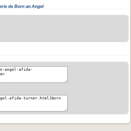
erie de
Born an Angel