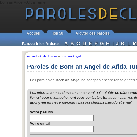
Born an Angel - Afida Turner
Accueil
Top 50
Ajouter des paroles
A
B
C
D
E
F
G
H
I
J
K
L
M
Parcourir les Artistes :
Accueil
›
Afida Turner
››
Born an Angel
Paroles de Born an Angel de Afida Tu
Les paroles de
Born an Angel
ne sont pas encore renseignées su
Les informations ci-dessous ne servent qu'à établir
un classemen
l'email pour éventuellement vous contacter. En aucun cas, vos do
anonyme
en ne renseignant pas les champs
pseudo
et
email
.
Votre pseudo
Votre email