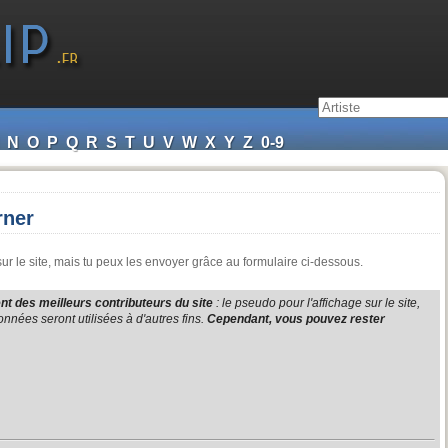
N
O
P
Q
R
S
T
U
V
W
X
Y
Z
0-9
rner
r le site, mais tu peux les envoyer grâce au formulaire ci-dessous.
t des meilleurs contributeurs du site
: le pseudo pour l'affichage sur le site,
nnées seront utilisées à d'autres fins.
Cependant, vous pouvez rester