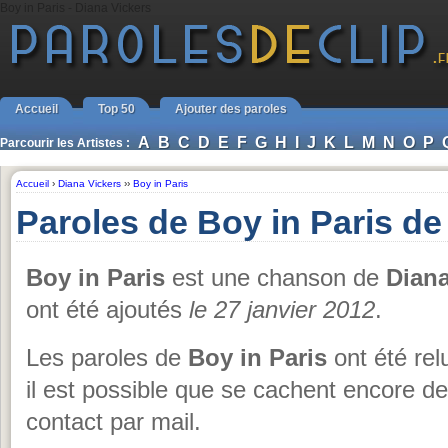
Boy in Paris - Diana Vickers
Accueil
Top 50
Ajouter des paroles
A
B
C
D
E
F
G
H
I
J
K
L
M
N
O
P
Parcourir les Artistes :
Accueil
›
Diana Vickers
››
Boy in Paris
Paroles de Boy in Paris de
Boy in Paris
est une chanson de
Diana
ont été ajoutés
le 27 janvier 2012
.
Les paroles de
Boy in Paris
ont été rel
il est possible que se cachent encore de
contact par mail.