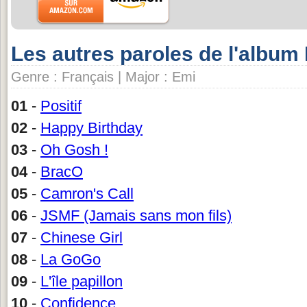
Les autres paroles de l'album
Genre : Français | Major : Emi
01
-
Positif
02
-
Happy Birthday
03
-
Oh Gosh !
04
-
BracO
05
-
Camron's Call
06
-
JSMF (Jamais sans mon fils)
07
-
Chinese Girl
08
-
La GoGo
09
-
L'île papillon
10
-
Confidence