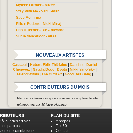
Mylène Farmer - Alizée
Stay With Me - Sam Smith
Save Me - Irma
Pills n Potions - Nicki Minaj
Pitbull Terrier - Die Antwoord
Sur le dancefloor - Vitaa
NOUVEAUX ARTISTES
Cappagli
|
Hubert-Félix Thiéfaine
|
Dami Im
|
Daniel
Chenevez
|
Natalia Doco
|
Boots
|
Nikki Yanofsky
|
Friend Within
|
The Outlawz
|
Good Belt Gang
|
CONTRIBUTEURS DU MOIS
Merci aux internautes qui nous aident à compléter le site.
(classement sur 30 jours glissants)
RIBUTEURS
PLAN DU SITE
 à jour des artistes
A propos
t de paroles
Top 50
ssement contributeurs
Contact