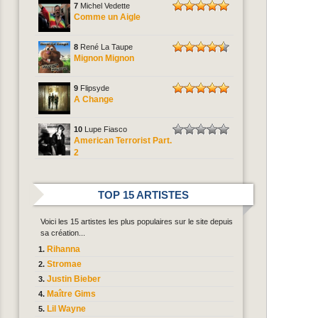
7
Michel Vedette
Comme un Aigle
8
René La Taupe
Mignon Mignon
9
Flipsyde
A Change
10
Lupe Fiasco
American Terrorist Part.
2
TOP 15 ARTISTES
Voici les 15 artistes les plus populaires sur le site depuis
sa création...
Rihanna
Stromae
Justin Bieber
Maître Gims
Lil Wayne