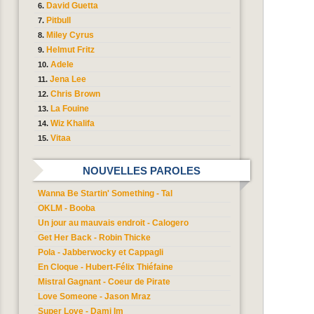
David Guetta
Pitbull
Miley Cyrus
Helmut Fritz
Adele
Jena Lee
Chris Brown
La Fouine
Wiz Khalifa
Vitaa
NOUVELLES PAROLES
Wanna Be Startin' Something - Tal
OKLM - Booba
Un jour au mauvais endroit - Calogero
Get Her Back - Robin Thicke
Pola - Jabberwocky et Cappagli
En Cloque - Hubert-Félix Thiéfaine
Mistral Gagnant - Coeur de Pirate
Love Someone - Jason Mraz
Super Love - Dami Im