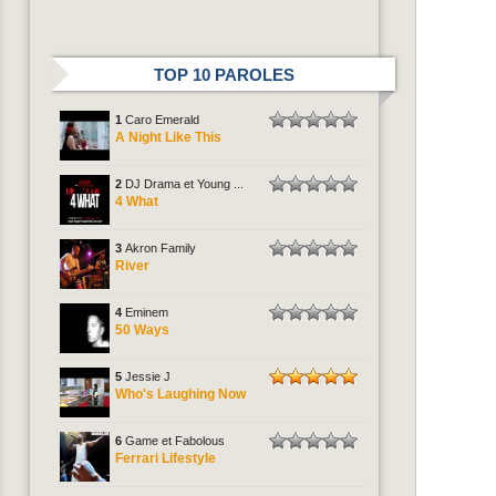
TOP 10 PAROLES
1
Caro Emerald
A Night Like This
2
DJ Drama et Young ...
4 What
3
Akron Family
River
4
Eminem
50 Ways
5
Jessie J
Who's Laughing Now
6
Game et Fabolous
Ferrari Lifestyle