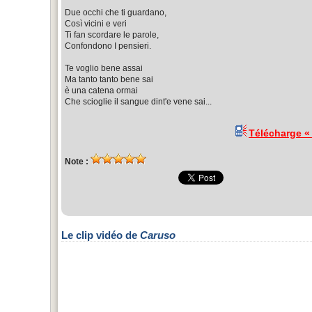
Due occhi che ti guardano,
Così vicini e veri
Ti fan scordare le parole,
Confondono I pensieri.
Te voglio bene assai
Ma tanto tanto bene sai
è una catena ormai
Che scioglie il sangue dint'e vene sai...
Télécharge 
Note :
Le clip vidéo de
Caruso