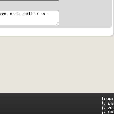
CONT
Mise
Ajou
Cla