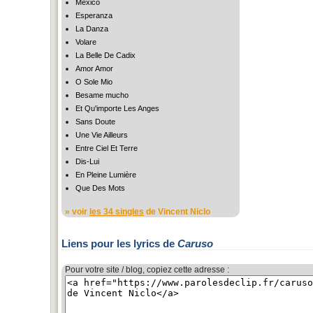
Mexico
Esperanza
La Danza
Volare
La Belle De Cadix
Amor Amor
O Sole Mio
Besame mucho
Et Qu'importe Les Anges
Sans Doute
Une Vie Ailleurs
Entre Ciel Et Terre
Dis-Lui
En Pleine Lumière
Que Des Mots
» voir
les 34 singles
de Vincent Niclo
Liens pour les lyrics de
Caruso
Pour votre site / blog, copiez cette adresse :