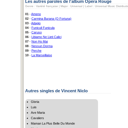
Les autres paroles de l'album Opéra Rouge
Genre : Variété française | Major : Universal | Label : Universal Music Distribut
01
-
Ameno
02
-
Carmina Burana (O Fortuna)
03
-
Adagio
04
-
Funiculi Funicula
05
-
Caruso
06
-
Libiamo Ne Lieti Calici
07
-
Non Ho Mai
08
-
Nessun Dorma
09
-
Perche
10
-
La Marseillaise
Autres singles de Vincent Niclo
Gloria
Luis
Ave Maria
Cavaliers
Maman La Plus Belle Du Monde