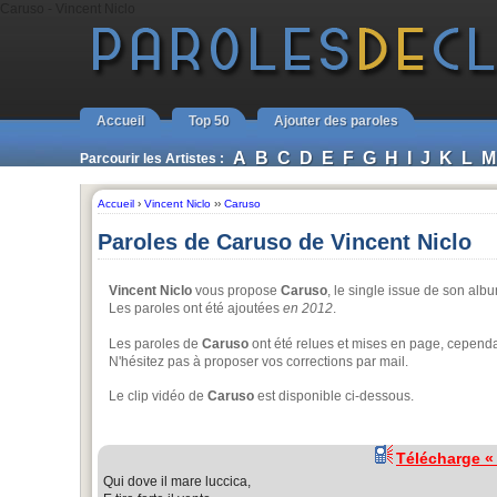
Caruso - Vincent Niclo
Accueil
Top 50
Ajouter des paroles
A
B
C
D
E
F
G
H
I
J
K
L
M
Parcourir les Artistes :
Accueil
›
Vincent Niclo
››
Caruso
Paroles de Caruso de Vincent Niclo
Vincent Niclo
vous propose
Caruso
, le single issue de son al
Les paroles ont été ajoutées
en 2012
.
Les paroles de
Caruso
ont été relues et mises en page, cependan
N'hésitez pas à proposer vos corrections par mail.
Le clip vidéo de
Caruso
est disponible ci-dessous.
Télécharge 
Qui dove il mare luccica,