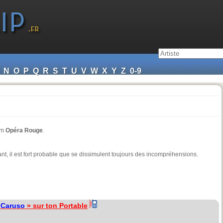
N
O
P
Q
R
S
T
U
V
W
X
Y
Z
0-9
bum
Opéra Rouge
.
t, il est fort probable que se dissimulent toujours des incompréhensions.
«
Caruso
» sur ton Portable