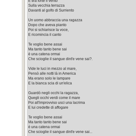
E tira forte il vento
Sulla vecchia terrazza
Davanti al golfo di Surriento
Un uomo abbraccia una ragazza
Dopo che aveva pianto
Poi si schiarisce la voce,
E ricomincia il canto
Te voglio bene assai
Ma tanto tanto bene sai
è una catena ormai
Che scioglie il sangue dint'e vene sai?.
Vide le luci in mezzo al mare,
Pensò alle notti là in America
Ma erano solo le lampare
E la bianca scia di un'elica
Guardò negli occhi la ragazza,
Quegli occhi verdi come il mare
Poi all'improvviso usci una lacrima
E lui credette di affogare
Te voglio bene assai
Ma tanto tanto bene sai
è una catena ormai
Che scioglie il sangue dint'e vene sai...