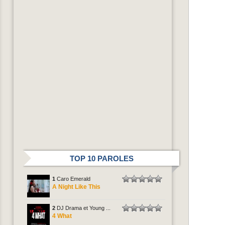
TOP 10 PAROLES
1
Caro Emerald
A Night Like This
2
DJ Drama et Young ...
4 What