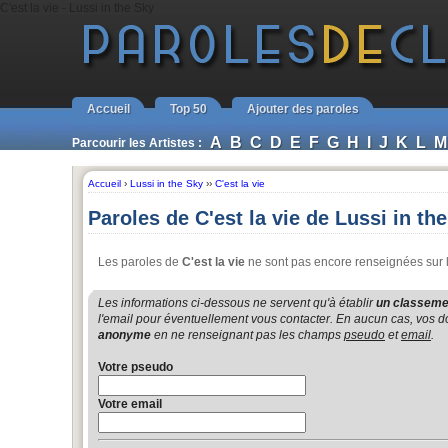
C'est la vie - Lussi in the Sky
Accueil
Top 50
Ajouter des paroles
A
B
C
D
E
F
G
H
I
J
K
L
M
Parcourir les Artistes :
Accueil
›
Lussi in the Sky
››
C'est la vie
Paroles de C'est la vie de Lussi in th
Les paroles de
C'est la vie
ne sont pas encore renseignées sur le
Les informations ci-dessous ne servent qu'à établir
un classemen
l'email pour éventuellement vous contacter. En aucun cas, vos do
anonyme
en ne renseignant pas les champs
pseudo
et
email
.
Votre pseudo
Votre email