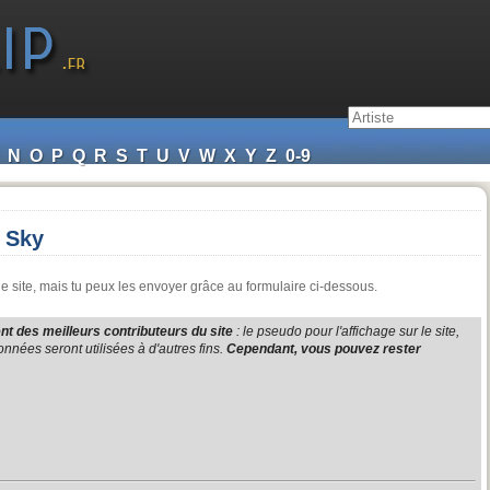
N
O
P
Q
R
S
T
U
V
W
X
Y
Z
0-9
e Sky
 site, mais tu peux les envoyer grâce au formulaire ci-dessous.
t des meilleurs contributeurs du site
: le pseudo pour l'affichage sur le site,
nnées seront utilisées à d'autres fins.
Cependant, vous pouvez rester