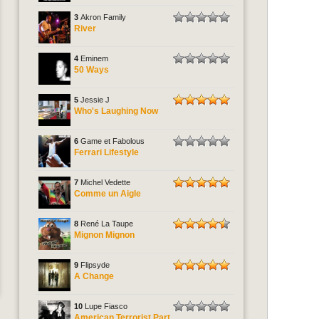
3
Akron Family
River
4
Eminem
50 Ways
5
Jessie J
Who's Laughing Now
6
Game et Fabolous
Ferrari Lifestyle
7
Michel Vedette
Comme un Aigle
8
René La Taupe
Mignon Mignon
9
Flipsyde
A Change
10
Lupe Fiasco
American Terrorist Part.