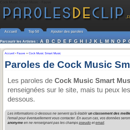
Cock Music Smart Music - Fauve
Accueil
Top 50
Ajouter des paroles
A
B
C
D
E
F
G
H
I
J
K
L
M
N
O
P
Parcourir les Artistes :
Accueil
›
Fauve
››
Cock Music Smart Music
Paroles de Cock Music Sm
Les paroles de
Cock Music Smart Mus
renseignées sur le site, mais tu peux le
dessous.
Les informations ci-dessous ne servent qu'à établir
un classement des meille
l'email pour éventuellement vous contacter. En aucun cas, vos données seront u
anonyme
en ne renseignant pas les champs
pseudo
et
email
.