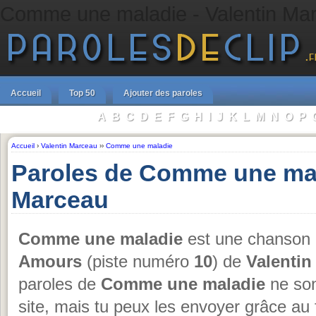
Comme une maladie - Valentin Ma
Accueil
Top 50
Ajouter des paroles
A
B
C
D
E
F
G
H
I
J
K
L
M
N
O
P
Parcourir les Artistes :
Accueil
›
Valentin Marceau
››
Comme une maladie
Paroles de Comme une mal
Marceau
Comme une maladie
est une chanson e
Amours
(piste numéro
10
) de
Valentin
paroles de
Comme une maladie
ne son
site, mais tu peux les envoyer grâce au 