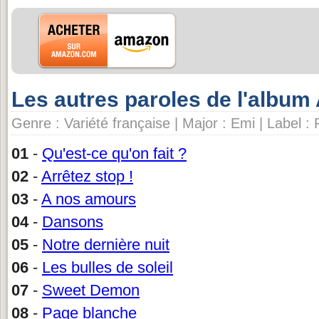
Les autres paroles de l'albu
Genre : Variété française | Major : Emi | Label :
01
-
Qu'est-ce qu'on fait ?
02
-
Arrêtez stop !
03
-
A nos amours
04
-
Dansons
05
-
Notre dernière nuit
06
-
Les bulles de soleil
07
-
Sweet Demon
08
-
Page blanche