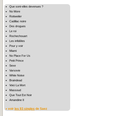
Que sont-elles devenues ?
No More
Rottweiler
Cadillac noire
Des drogues
Le roi
Rochechouart
Les infidèles
Pour y voir
Miami
No Place For Us
Petit Prince
Sexe
Varsovie
White Noise
Braindead
Voici La Mort
Massoud
Que Tout Est Noir
Amandine II
» voir
les 93 singles
de Saez