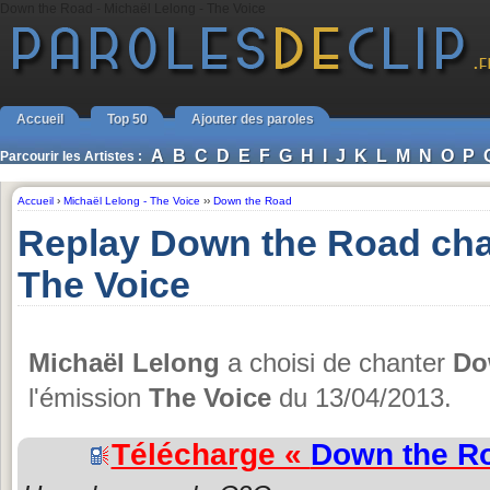
Down the Road - Michaël Lelong - The Voice
Accueil
Top 50
Ajouter des paroles
A
B
C
D
E
F
G
H
I
J
K
L
M
N
O
P
Parcourir les Artistes :
Accueil
›
Michaël Lelong - The Voice
››
Down the Road
Replay Down the Road cha
The Voice
Michaël Lelong
a choisi de chanter
Do
l'émission
The Voice
du 13/04/2013.
Télécharge «
Down the R