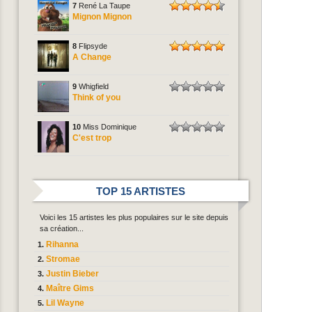
7
René La Taupe
Mignon Mignon
8
Flipsyde
A Change
9
Whigfield
Think of you
10
Miss Dominique
C'est trop
TOP 15 ARTISTES
Voici les 15 artistes les plus populaires sur le site depuis
sa création...
Rihanna
Stromae
Justin Bieber
Maître Gims
Lil Wayne