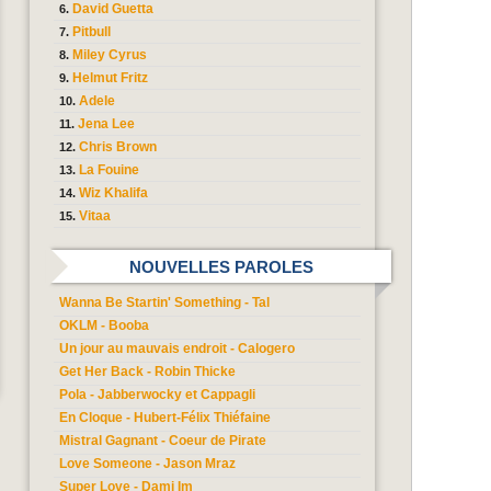
David Guetta
Pitbull
Miley Cyrus
Helmut Fritz
Adele
Jena Lee
Chris Brown
La Fouine
Wiz Khalifa
Vitaa
NOUVELLES PAROLES
Wanna Be Startin' Something - Tal
OKLM - Booba
Un jour au mauvais endroit - Calogero
Get Her Back - Robin Thicke
Pola - Jabberwocky et Cappagli
En Cloque - Hubert-Félix Thiéfaine
Mistral Gagnant - Coeur de Pirate
Love Someone - Jason Mraz
Super Love - Dami Im