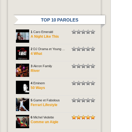
TOP 10 PAROLES
1
Caro Emerald
A Night Like This
2
DJ Drama et Young ...
4 What
3
Akron Family
River
4
Eminem
50 Ways
5
Game et Fabolous
Ferrari Lifestyle
6
Michel Vedette
Comme un Aigle