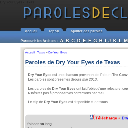
Dry Your Eyes - Texas
Accueil
Top 50
Ajouter des paroles
A
B
C
D
E
F
G
H
I
J
K
L
M
Parcourir les Artistes :
Accueil
›
Texas
››
Dry Your Eyes
Paroles de Dry Your Eyes de Texas
Dry Your Eyes
est une chanson provenant de l'album
The Conv
Les paroles sont présentes depuis
mai 2013
.
Les paroles de
Dry Your Eyes
ont fait l'objet d'une relecture, c
N'hésitez pas à proposer vos corrections par mail.
Le clip de
Dry Your Eyes
est disponible ci-dessous.
Télécharge «
Dry
It's been so long