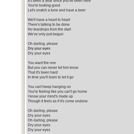
It's been a year since you've been here
You're looking good
Let's snatch a tune and have a beer
We'll have a heart to heart
There's talking to be done
No teardrops from the start
We've only just begun
Oh darling, please
Dry your eyes
Dry your eyes
You want the one
But you can never let him know
That it's been hard
In time you'll learn to let it go
You can't keep hanging on
You're feeling like you can't go home
I know your mind's made up
Though it feels as if it's come undone
Oh darling, please
Dry your eyes
Oh darling, please
Dry your eyes
Dry your eyes