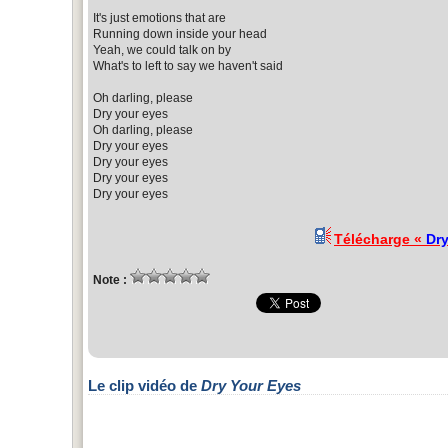
It's just emotions that are
Running down inside your head
Yeah, we could talk on by
What's to left to say we haven't said
Oh darling, please
Dry your eyes
Oh darling, please
Dry your eyes
Dry your eyes
Dry your eyes
Dry your eyes
Télécharge «
Dry
Note :
Le clip vidéo de
Dry Your Eyes