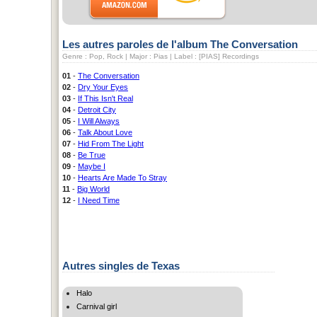
Les autres paroles de l'album The Conversation
Genre : Pop, Rock | Major : Pias | Label : [PIAS] Recordings
01
-
The Conversation
02
-
Dry Your Eyes
03
-
If This Isn't Real
04
-
Detroit City
05
-
I Will Always
06
-
Talk About Love
07
-
Hid From The Light
08
-
Be True
09
-
Maybe I
10
-
Hearts Are Made To Stray
11
-
Big World
12
-
I Need Time
Autres singles de Texas
Halo
Carnival girl