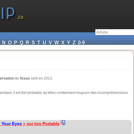
N
O
P
Q
R
S
T
U
V
W
X
Y
Z
0-9
ersation
de
Texas
sorti en
2013
.
ependant, il est fort probable qu'elles contiennent toujours des incompréhensions.
 Your Eyes
» sur ton Portable