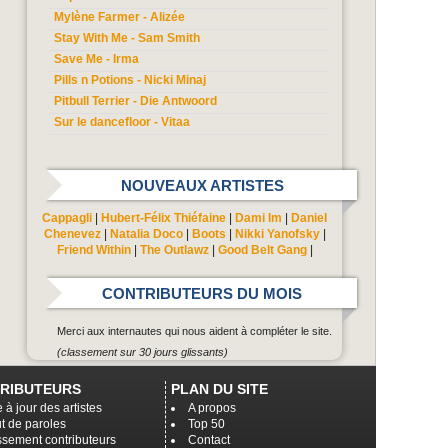
Mylène Farmer - Alizée
Stay With Me - Sam Smith
Save Me - Irma
Pills n Potions - Nicki Minaj
Pitbull Terrier - Die Antwoord
Sur le dancefloor - Vitaa
NOUVEAUX ARTISTES
Cappagli
|
Hubert-Félix Thiéfaine
|
Dami Im
|
Daniel
Chenevez
|
Natalia Doco
|
Boots
|
Nikki Yanofsky
|
Friend Within
|
The Outlawz
|
Good Belt Gang
|
CONTRIBUTEURS DU MOIS
Merci aux internautes qui nous aident à compléter le site.
(classement sur 30 jours glissants)
RIBUTEURS
PLAN DU SITE
 à jour des artistes
A propos
t de paroles
Top 50
ssement contributeurs
Contact