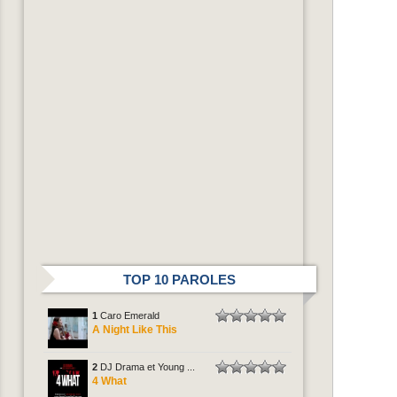
TOP 10 PAROLES
1
Caro Emerald
A Night Like This
2
DJ Drama et Young ...
4 What