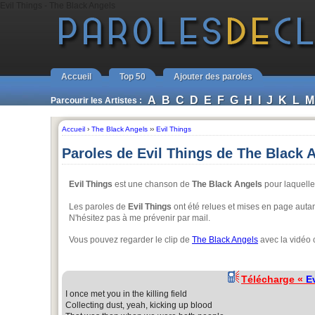
Evil Things - The Black Angels
Accueil
Top 50
Ajouter des paroles
A
B
C
D
E
F
G
H
I
J
K
L
M
Parcourir les Artistes :
Accueil
›
The Black Angels
››
Evil Things
Paroles de Evil Things de The Black 
Evil Things
est une chanson de
The Black Angels
pour laquelle 
Les paroles de
Evil Things
ont été relues et mises en page autant 
N'hésitez pas à me prévenir par mail.
Vous pouvez regarder le clip de
The Black Angels
avec la vidéo 
Télécharge «
E
I once met you in the killing field
Collecting dust, yeah, kicking up blood