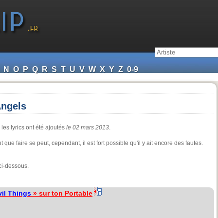
N
O
P
Q
R
S
T
U
V
W
X
Y
Z
0-9
Angels
les lyrics ont été ajoutés
le 02 mars 2013
.
que faire se peut, cependant, il est fort possible qu'il y ait encore des fautes.
ci-dessous.
vil Things
» sur ton Portable