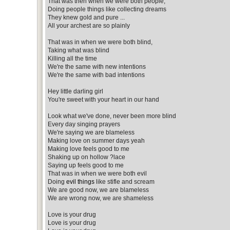
That was then when we were both people,
Doing people things like collecting dreams
They knew gold and pure ...
All your archest are so plainly
That was in when we were both blind,
Taking what was blind
Killing all the time
We're the same with new intentions
We're the same with bad intentions
Hey little darling girl
You're sweet with your heart in our hand
Look what we've done, never been more blind
Every day singing prayers
We're saying we are blameless
Making love on summer days yeah
Making love feels good to me
Shaking up on hollow ?lace
Saying up feels good to me
That was in when we were both evil
Doing
evil things
like stifle and scream
We are good now, we are blameless
We are wrong now, we are shameless
Love is your drug
Love is your drug