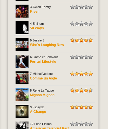
3
Akron Family
River
4
Eminem
50 Ways
5
Jessie J
Who's Laughing Now
6
Game et Fabolous
Ferrari Lifestyle
7
Michel Vedette
Comme un Aigle
8
René La Taupe
Mignon Mignon
9
Flipsyde
A Change
10
Lupe Fiasco
American Terrorist Part.