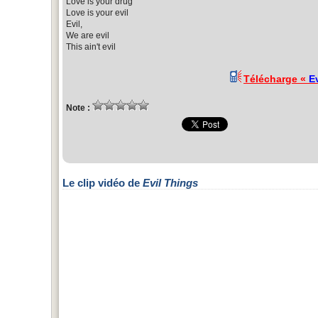
Love is your drug
Love is your evil
Evil,
We are evil
This ain't evil
Télécharge «
E
Note :
Le clip vidéo de
Evil Things