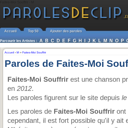
Faites-Moi Souffrir - M
Accueil
Top 50
Ajouter des paroles
A
B
C
D
E
F
G
H
I
J
K
L
M
N
O
P
Parcourir les Artistes :
Accueil
›
M
››
Faites-Moi Souffrir
Paroles de Faites-Moi Souf
Faites-Moi Souffrir
est une chanson pr
en
2012
.
Les paroles figurent sur le site depuis
le
Les paroles de
Faites-Moi Souffrir
ont 
cependant, il est fort possible qu'il y ai