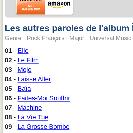
Les autres paroles de l'album 
Genre : Rock Français | Major : Universal Music 
01
-
Elle
02
-
Le Film
03
-
Mojo
04
-
Laisse Aller
05
-
Baïa
06
-
Faites-Moi Souffrir
07
-
Machine
08
-
La Vie Tue
09
-
La Grosse Bombe