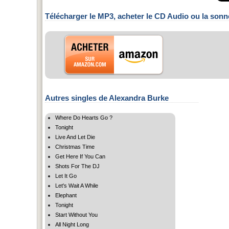
Télécharger le MP3, acheter le CD Audio ou la sonn
Autres singles de Alexandra Burke
Where Do Hearts Go ?
Tonight
Live And Let Die
Christmas Time
Get Here If You Can
Shots For The DJ
Let It Go
Let's Wait A While
Elephant
Tonight
Start Without You
All Night Long