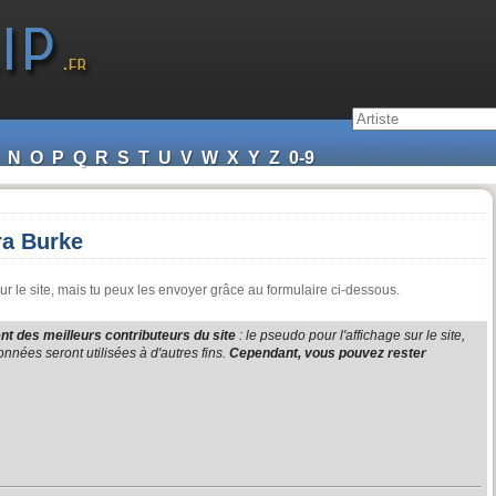
N
O
P
Q
R
S
T
U
V
W
X
Y
Z
0-9
ra Burke
 le site, mais tu peux les envoyer grâce au formulaire ci-dessous.
t des meilleurs contributeurs du site
: le pseudo pour l'affichage sur le site,
nnées seront utilisées à d'autres fins.
Cependant, vous pouvez rester