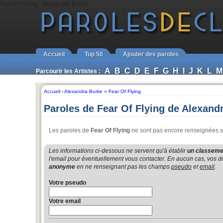
Fear Of Flying - Alexandra Burke
Accueil
Top 50
Ajouter des paroles
A
B
C
D
E
F
G
H
I
J
K
L
M
Parcourir les Artistes :
Accueil
›
Alexandra Burke
››
Fear Of Flying
Paroles de Fear Of Flying de Alexand
Les paroles de
Fear Of Flying
ne sont pas encore renseignées sur
Les informations ci-dessous ne servent qu'à établir
un classemen
l'email pour éventuellement vous contacter. En aucun cas, vos do
anonyme
en ne renseignant pas les champs
pseudo
et
email
.
Votre pseudo
Votre email