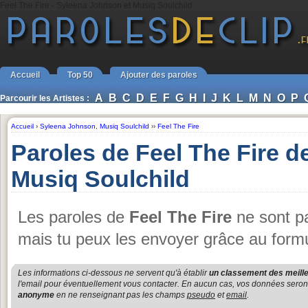
Feel The Fire - Syleena Johnson et Musiq Soulchild
Accueil
Top 50
Ajouter des paroles
A
B
C
D
E
F
G
H
I
J
K
L
M
N
O
P
Parcourir les Artistes :
Accueil
›
Syleena Johnson
,
Musiq Soulchild
››
Feel The Fire
Paroles de Feel The Fire 
Musiq Soulchild
Les paroles de
Feel The Fire
ne sont pa
mais tu peux les envoyer grâce au formu
Les informations ci-dessous ne servent qu'à établir
un classement des meille
l'email pour éventuellement vous contacter. En aucun cas, vos données seront u
anonyme
en ne renseignant pas les champs
pseudo
et
email
.