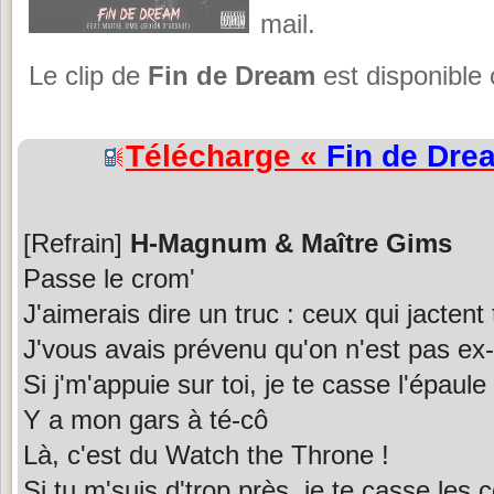
mail.
Le clip de
Fin de Dream
est disponible 
Télécharge «
Fin de Dre
[Refrain]
H-Magnum & Maître Gims
Passe le crom'
J'aimerais dire un truc : ceux qui jactent 
J'vous avais prévenu qu'on n'est pas ex
Si j'm'appuie sur toi, je te casse l'épaule
Y a mon gars à té-cô
Là, c'est du Watch the Throne !
Si tu m'suis d'trop près, je te casse les 