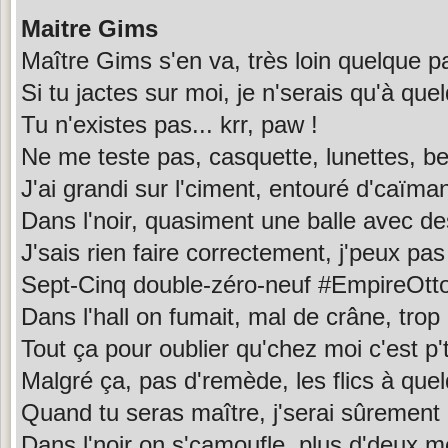
Maitre Gims
Maître Gims s'en va, très loin quelque p
Si tu jactes sur moi, je n'serais qu'à que
Tu n'existes pas... krr, paw !
Ne me teste pas, casquette, lunettes, b
J'ai grandi sur l'ciment, entouré d'caïma
Dans l'noir, quasiment une balle avec d
J'sais rien faire correctement, j'peux pa
Sept-Cinq double-zéro-neuf #EmpireOt
Dans l'hall on fumait, mal de crâne, trop
Tout ça pour oublier qu'chez moi c'est 
Malgré ça, pas d'remède, les flics à que
Quand tu seras maître, j'serai sûrement
Dans l'noir on s'camoufle, plus d'deux mè