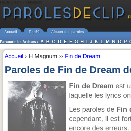
Fin de Dream - H Magnum
Accueil
Top 50
Ajouter des paroles
A
B
C
D
E
F
G
H
I
J
K
L
M
N
O
P
Parcourir les Artistes :
Accueil
›
H Magnum ››
Fin de Dream
Paroles de Fin de Dream 
Fin de Dream
est 
laquelle les lyrics o
Les paroles de
Fin
cependant, il est fo
encore des erreurs.