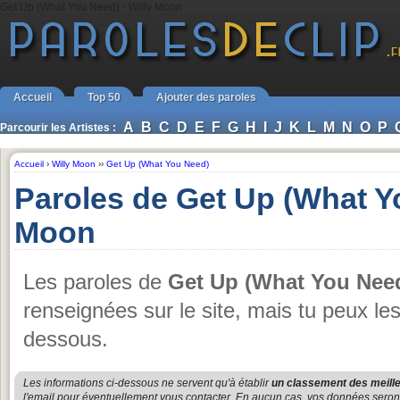
Get Up (What You Need) - Willy Moon
Accueil
Top 50
Ajouter des paroles
A
B
C
D
E
F
G
H
I
J
K
L
M
N
O
P
Parcourir les Artistes :
Accueil
›
Willy Moon
››
Get Up (What You Need)
Paroles de Get Up (What Y
Moon
Les paroles de
Get Up (What You Nee
renseignées sur le site, mais tu peux le
dessous.
Les informations ci-dessous ne servent qu'à établir
un classement des meille
l'email pour éventuellement vous contacter. En aucun cas, vos données seront u