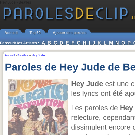
Hey Jude - Beatles
Accueil
Top 50
Ajouter des paroles
A
B
C
D
E
F
G
H
I
J
K
L
M
N
O
P
Parcourir les Artistes :
Accueil
›
Beatles
››
Hey Jude
Paroles de Hey Jude de Be
Hey Jude
est une 
les lyrics ont été aj
Les paroles de
Hey
relecture, cependant
dissimulent encore 